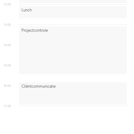
12:00
Lunch
13:00
Projectcontrole
14:00
15:00
16:00
Cliëntcommunicatie
17:00