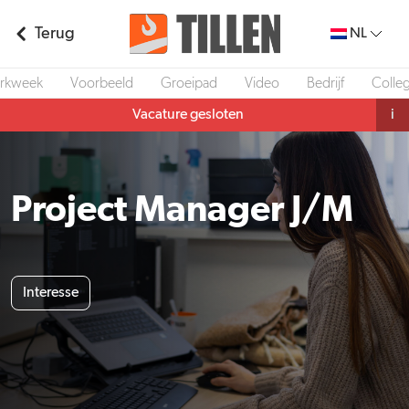
Terug
NL
rkweek
Voorbeeld
Groeipad
Video
Bedrijf
Colleg
Vacature gesloten
i
Project Manager J/M
Interesse